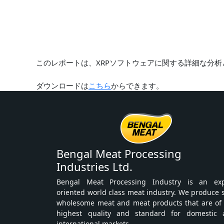
このレポートは、XRPソフトウェアに関する詳細な分
ダウンロードは
こちら
からできます。
Bengal Meat Processing
Industries Ltd.
Bengal Meat Processing Industry is an exp
oriented world class meat industry. We produce 
wholesome meat and meat products that are of
highest quality and standard for domestic 
international markets.