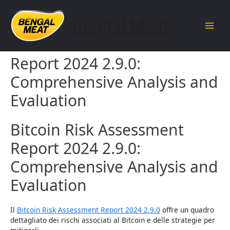
Skip
to
Bengal Meat
content
Main
Bitcoin Risk Assessment
Men
Report 2024 2.9.0:
Comprehensive Analysis and
Evaluation
Bitcoin Risk Assessment
Report 2024 2.9.0:
Comprehensive Analysis and
Evaluation
Il
Bitcoin Risk Assessment Report 2024 2.9.0
offre un quadro
dettagliato dei rischi associati al Bitcoin e delle strategie per