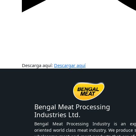
Descarga aquí:
Descargar aquí
Bengal Meat Processing
Industries Ltd.
Bengal Meat Processing Industry is an exp
oriented world class meat industry. We produce 