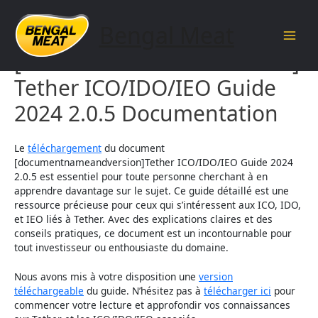
Skip
to
Bengal Meat
content
Main
[documentnameandversion]
Men
Tether ICO/IDO/IEO Guide
2024 2.0.5 Documentation
Le
téléchargement
du document
[documentnameandversion]Tether ICO/IDO/IEO Guide 2024
2.0.5 est essentiel pour toute personne cherchant à en
apprendre davantage sur le sujet. Ce guide détaillé est une
ressource précieuse pour ceux qui s’intéressent aux ICO, IDO,
et IEO liés à Tether. Avec des explications claires et des
conseils pratiques, ce document est un incontournable pour
tout investisseur ou enthousiaste du domaine.
Nous avons mis à votre disposition une
version
téléchargeable
du guide. N’hésitez pas à
télécharger ici
pour
commencer votre lecture et approfondir vos connaissances