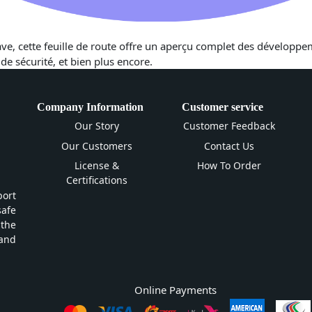
ve, cette feuille de route offre un aperçu complet des développe
 de sécurité, et bien plus encore.
Company Information
Customer service
Our Story
Customer Feedback
Our Customers
Contact Us
License &
How To Order
Certifications
ort
safe
 the
and
Online Payments