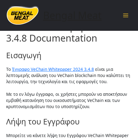
Skip
to
Bengal Meat
content
Main
VeChain Whitepaper 2024
Men
3.4.8 Documentation
Εισαγωγή
Το
Έγγραφο VeChain Whitepaper 2024 3.4.8
είναι μια
λεπτομερής ανάλυση του VeChain blockchain που καλύπτει τη
λειτουργία, την τεχνολογία και τις εφαρμογές του.
Με το εν λόγω έγγραφο, οι χρήστες μπορούν να αποκτήσουν
εμβαθή κατανόηση του οικοσυστήματος VeChain και των
κρυπτονομισμάτων που το υποστηρίζουν.
Λήψη του Εγγράφου
Μπορείτε να κάνετε λήψη του Εγγράφου VeChain Whitepaper