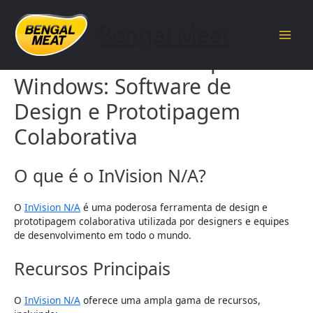
Skip
to
Bengal Meat
content
Main
Baixar InVision N/A para
Men
Windows: Software de
Design e Prototipagem
Colaborativa
O que é o InVision N/A?
O
InVision N/A
é uma poderosa ferramenta de design e
prototipagem colaborativa utilizada por designers e equipes
de desenvolvimento em todo o mundo.
Recursos Principais
O
InVision N/A
oferece uma ampla gama de recursos,