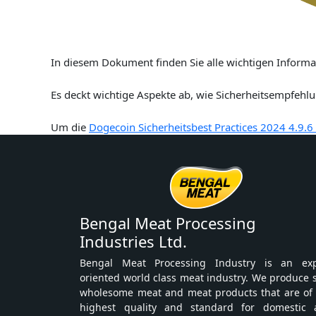
In diesem Dokument finden Sie alle wichtigen Informat
Es deckt wichtige Aspekte ab, wie Sicherheitsempfehlu
Um die
Dogecoin Sicherheitsbest Practices 2024 4.9.6
Bengal Meat Processing
Industries Ltd.
Bengal Meat Processing Industry is an exp
oriented world class meat industry. We produce 
wholesome meat and meat products that are of
highest quality and standard for domestic 