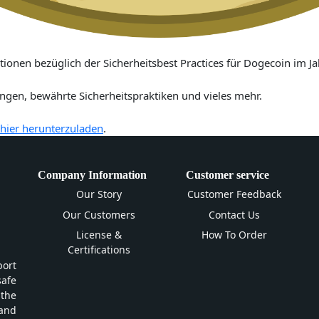
ionen bezüglich der Sicherheitsbest Practices für Dogecoin im Ja
ngen, bewährte Sicherheitspraktiken und vieles mehr.
 hier herunterzuladen
.
Company Information
Customer service
Our Story
Customer Feedback
Our Customers
Contact Us
License &
How To Order
Certifications
ort
safe
 the
and