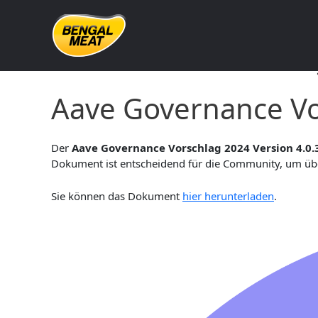
Skip
to
content
Aave Governance Vorschla
Aave Governance Vo
Der
Aave Governance Vorschlag 2024 Version 4.0.
Dokument ist entscheidend für die Community, um über
Sie können das Dokument
hier herunterladen
.