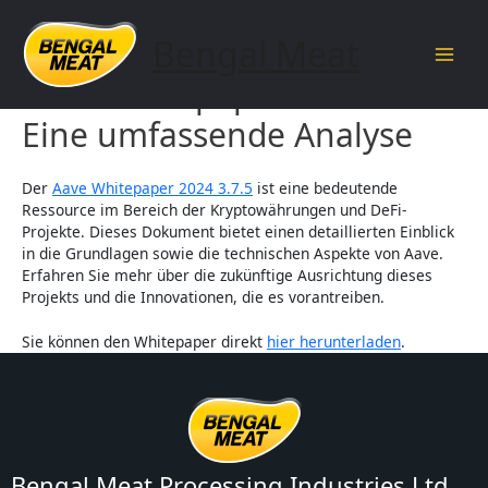
Skip
to
Bengal Meat
content
Main
Aave Whitepaper 2024 3.7.5:
Men
Eine umfassende Analyse
Der
Aave Whitepaper 2024 3.7.5
ist eine bedeutende
Ressource im Bereich der Kryptowährungen und DeFi-
Projekte. Dieses Dokument bietet einen detaillierten Einblick
in die Grundlagen sowie die technischen Aspekte von Aave.
Erfahren Sie mehr über die zukünftige Ausrichtung dieses
Projekts und die Innovationen, die es vorantreiben.
Sie können den Whitepaper direkt
hier herunterladen
.
Bengal Meat Processing Industries Ltd.