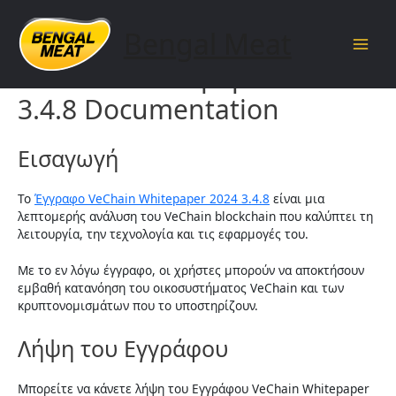
Skip
to
Bengal Meat
content
Main
VeChain Whitepaper 2024
Men
3.4.8 Documentation
Εισαγωγή
Το
Έγγραφο VeChain Whitepaper 2024 3.4.8
είναι μια
λεπτομερής ανάλυση του VeChain blockchain που καλύπτει τη
λειτουργία, την τεχνολογία και τις εφαρμογές του.
Με το εν λόγω έγγραφο, οι χρήστες μπορούν να αποκτήσουν
εμβαθή κατανόηση του οικοσυστήματος VeChain και των
κρυπτονομισμάτων που το υποστηρίζουν.
Λήψη του Εγγράφου
Μπορείτε να κάνετε λήψη του Εγγράφου VeChain Whitepaper