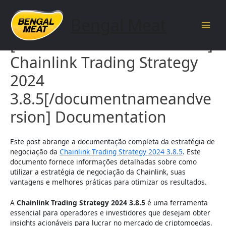
Skip
to
Bengal Meat
content
Main
[documentnameandversion]
Men
Chainlink Trading Strategy
2024
3.8.5[/documentnameandve
rsion] Documentation
Este post abrange a documentação completa da estratégia de
negociação da
Chainlink Trading Strategy 2024 3.8.5
. Este
documento fornece informações detalhadas sobre como
utilizar a estratégia de negociação da Chainlink, suas
vantagens e melhores práticas para otimizar os resultados.
A
Chainlink Trading Strategy 2024 3.8.5
é uma ferramenta
essencial para operadores e investidores que desejam obter
insights acionáveis para lucrar no mercado de criptomoedas.