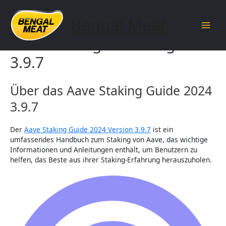
Skip
to
Bengal Meat
content
Main
Aave Staking Anleitung 2024
Men
3.9.7
Über das Aave Staking Guide 2024
3.9.7
Der
Aave Staking Guide 2024 Version 3.9.7
ist ein
umfassendes Handbuch zum Staking von Aave, das wichtige
Informationen und Anleitungen enthält, um Benutzern zu
helfen, das Beste aus ihrer Staking-Erfahrung herauszuholen.