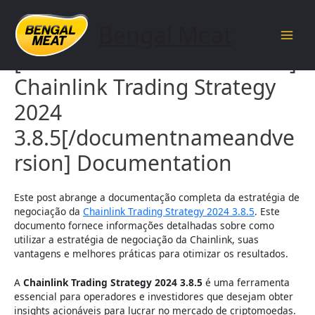
Skip
to
Bengal Meat
content
Main
[documentnameandversion]
Men
Chainlink Trading Strategy
2024
3.8.5[/documentnameandve
rsion] Documentation
Este post abrange a documentação completa da estratégia de
negociação da
Chainlink Trading Strategy 2024 3.8.5
. Este
documento fornece informações detalhadas sobre como
utilizar a estratégia de negociação da Chainlink, suas
vantagens e melhores práticas para otimizar os resultados.
A
Chainlink Trading Strategy 2024 3.8.5
é uma ferramenta
essencial para operadores e investidores que desejam obter
insights acionáveis para lucrar no mercado de criptomoedas.