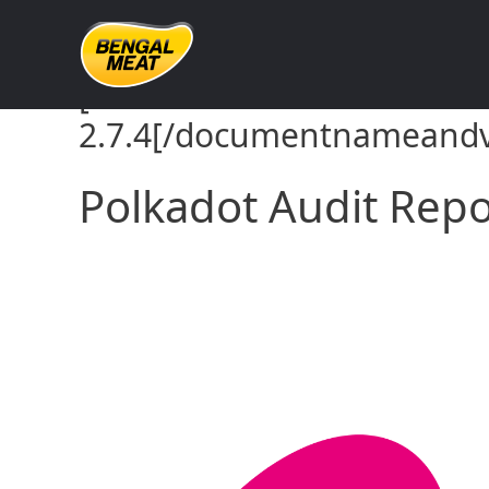
Skip
to
content
[documentnameandversion
2.7.4[/documentnameandversio
Polkadot Audit Report 