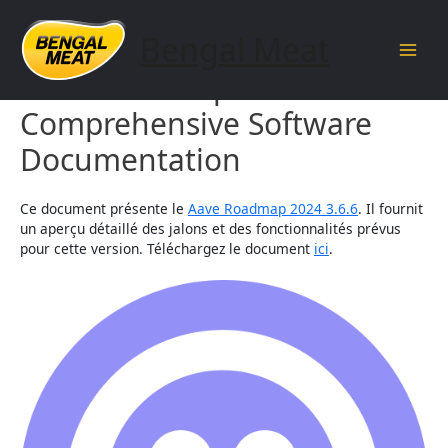
Skip
to
Bengal Meat
content
Main
Aave Roadmap 2024 3.6.6 –
Men
Comprehensive Software
Documentation
Ce document présente le
Aave Roadmap 2024 3.6.6
. Il fournit
un aperçu détaillé des jalons et des fonctionnalités prévus
pour cette version. Téléchargez le document
ici
.