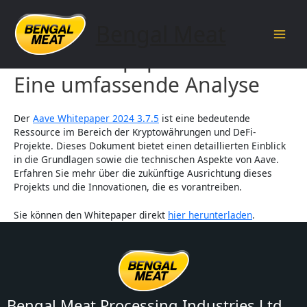
Skip
to
Bengal Meat
content
Main
Aave Whitepaper 2024 3.7.5:
Men
Eine umfassende Analyse
Der
Aave Whitepaper 2024 3.7.5
ist eine bedeutende
Ressource im Bereich der Kryptowährungen und DeFi-
Projekte. Dieses Dokument bietet einen detaillierten Einblick
in die Grundlagen sowie die technischen Aspekte von Aave.
Erfahren Sie mehr über die zukünftige Ausrichtung dieses
Projekts und die Innovationen, die es vorantreiben.
Sie können den Whitepaper direkt
hier herunterladen
.
Bengal Meat Processing Industries Ltd.