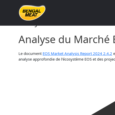
Skip
to
content
Analyse du Marché EOS Ra
Analyse du Marché 
Le document
EOS Market Analysis Report 2024 2.4.2
e
analyse approfondie de l’écosystème EOS et des project