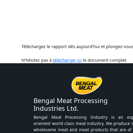
Téléchargez le rapport dès aujourd’hui et plongez-vous
N’hésitez pas à
télécharger ici
le document complet.
Bengal Meat Processing
Industries Ltd.
Bengal Meat Processing Industry is an exp
oriented world class meat industry. We produce 
wholesome meat and meat products that are of