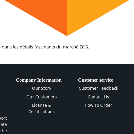
 dans les détails fascinants du marché EOS.
Company Information
Customer service
Our Story
Customer Feedback
Our Customers
Contact Us
License &
How To Order
Certifications
ort
safe
 the