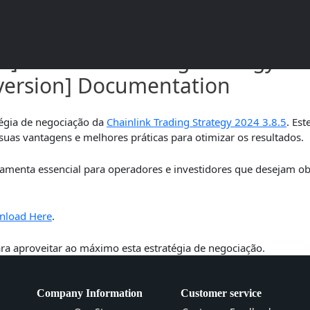
Chainlink Trading Strategy 20
ersion] Documentation
égia de negociação da
Chainlink Trading Strategy 2024 3.8.5
. Es
 suas vantagens e melhores práticas para otimizar os resultados.
amenta essencial para operadores e investidores que desejam obt
nload Here
.
a aproveitar ao máximo esta estratégia de negociação.
Company Information
Customer service