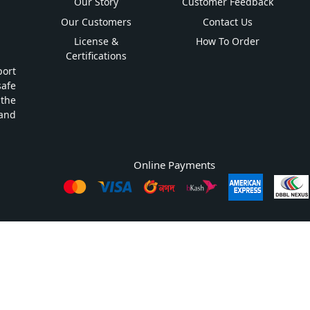
Our Story
Customer Feedback
Our Customers
Contact Us
License &
How To Order
Certifications
ort
safe
 the
and
Online Payments