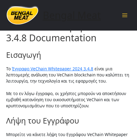
Skip
to
Bengal Meat
content
Main
VeChain Whitepaper 2024
Men
3.4.8 Documentation
Εισαγωγή
Το
Έγγραφο VeChain Whitepaper 2024 3.4.8
είναι μια
λεπτομερής ανάλυση του VeChain blockchain που καλύπτει τη
λειτουργία, την τεχνολογία και τις εφαρμογές του.
Με το εν λόγω έγγραφο, οι χρήστες μπορούν να αποκτήσουν
εμβαθή κατανόηση του οικοσυστήματος VeChain και των
κρυπτονομισμάτων που το υποστηρίζουν.
Λήψη του Εγγράφου
Μπορείτε να κάνετε λήψη του Εγγράφου VeChain Whitepaper