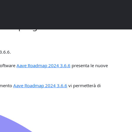
r la programmazione di
3.6.6.
 software
Aave Roadmap 2024 3.6.6
presenta le nuove
cumento
Aave Roadmap 2024 3.6.6
vi permetterà di