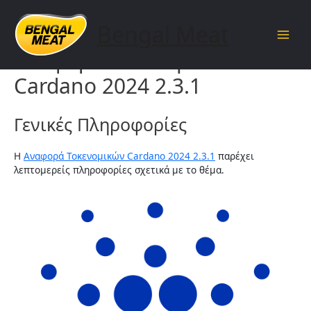
Skip
to
Bengal Meat
content
Main
Αναφορά Τοκενομικών
Men
Cardano 2024 2.3.1
Γενικές Πληροφορίες
Η
Αναφορά Τοκενομικών Cardano 2024 2.3.1
παρέχει
λεπτομερείς πληροφορίες σχετικά με το θέμα.