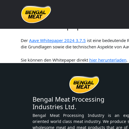
Skip
to
content
Aave Whitepaper 2024 3.7.
Der
Aave Whitepaper 2024 3.7.5
ist eine bedeutende R
die Grundlagen sowie die technischen Aspekte von Aave
Sie können den Whitepaper direkt
hier herunterladen
.
Bengal Meat Processing
Industries Ltd.
Bengal Meat Processing Industry is an exp
oriented world class meat industry. We produce 
wholesome meat and meat products that are of