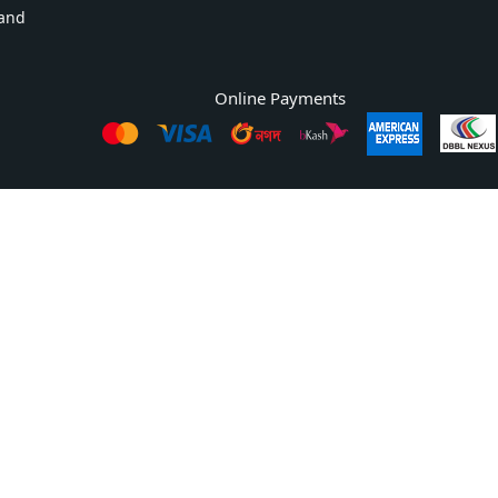
and
Online Payments