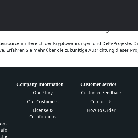
5: Eine umfassende Analyse
essource im Bereich der Kryptowährungen und DeFi-Projekte. Dies
. Erfahren Sie mehr über die zukünftige Ausrichtung dieses Proj
Company Information
Customer service
Our Story
Customer Feedback
Our Customers
Contact Us
License &
How To Order
Certifications
ort
safe
 the