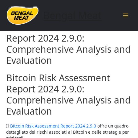
Skip
to
Bengal Meat
content
Main
Bitcoin Risk Assessment
Men
Report 2024 2.9.0:
Comprehensive Analysis and
Evaluation
Bitcoin Risk Assessment
Report 2024 2.9.0:
Comprehensive Analysis and
Evaluation
Il
Bitcoin Risk Assessment Report 2024 2.9.0
offre un quadro
dettagliato dei rischi associati al Bitcoin e delle strategie per